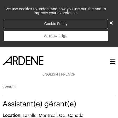
We use cookies to understand how you use our site and to
improve your experience.
×
Cookie Policy
Acknowledge
ENGLISH
|
FRENCH
Search
Assistant(e) gérant(e)
Location:
Lasalle, Montreal, QC, Canada