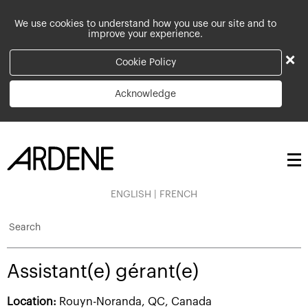
We use cookies to understand how you use our site and to
improve your experience.
×
Cookie Policy
Acknowledge
ENGLISH
|
FRENCH
Search
Assistant(e) gérant(e)
Location:
Rouyn-Noranda, QC, Canada