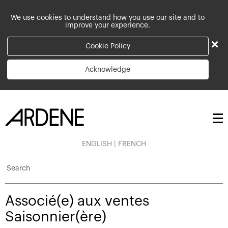
We use cookies to understand how you use our site and to
improve your experience.
×
Cookie Policy
Acknowledge
ENGLISH
|
FRENCH
Search
Associé(e) aux ventes
Saisonnier(ère)