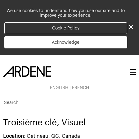
We use cookies to understand how you use our site and to
improve your experience.
×
Cookie Policy
Acknowledge
ENGLISH
|
FRENCH
Search
Troisième clé, Visuel
Location:
Gatineau, QC, Canada