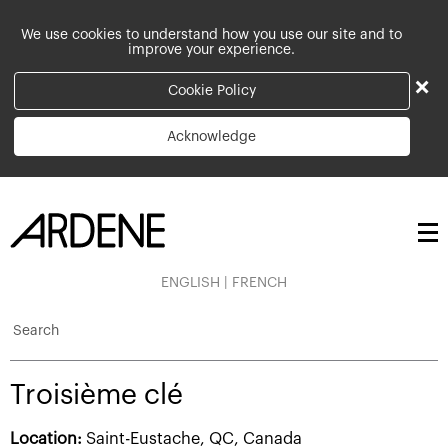
We use cookies to understand how you use our site and to
improve your experience.
×
Cookie Policy
Acknowledge
ENGLISH
|
FRENCH
Search
Troisième clé
Location:
Saint-Eustache, QC, Canada