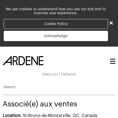
We use cookies to understand how you use our site and to
improve your experience.
×
Cookie Policy
Acknowledge
ENGLISH
|
FRENCH
Search
Associé(e) aux ventes
Location:
St-Bruno-de-Montarville, QC, Canada