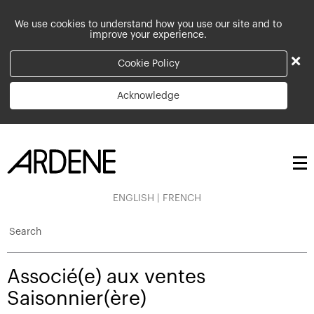
We use cookies to understand how you use our site and to
improve your experience.
×
Cookie Policy
Acknowledge
ENGLISH
|
FRENCH
Search
Associé(e) aux ventes
Saisonnier(ère)