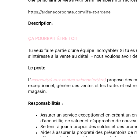
one personal interviews with team members from acros
https://ardenecorporate.com/life-at-ardene
Description:
ÇA POURRAIT ÊTRE TOI!
Tu veux faire partie d’une équipe incroyable? Si tu 
s’intéresse à la vente au détail – nous voulons avoir d
Le poste
L’
associé(e) aux ventes saisonnier(ère)
propose des ma
exceptionnel, génère des ventes et les traite, et est 
magasin.
Responsabilités :
Assurer un service exceptionnel en créant un e
d’accueillir, de saluer et d’approcher de nouvea
Se tenir à jour à propos des soldes et des prom
Aider à assurer la propreté des présentoirs de