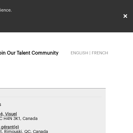
ience.
×
oin Our Talent Community
ENGLISH
|
FRENCH
s
é, Visuel
QC H4N 3K1, Canada
 gérant(e)
t, Rimouski, QC, Canada